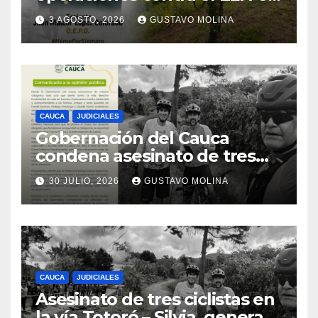
el sur del Cauca
3 AGOSTO, 2026
GUSTAVO MOLINA
CAUCA
JUDICIALES
Gobernación del Cauca
condena asesinato de tres
ciudadanos y exige medidas
30 JULIO, 2026
GUSTAVO MOLINA
urgentes al Gobierno
Nacional
CAUCA
JUDICIALES
Asesinato de tres ciclistas en
la vía Totoró – Silvia, genera