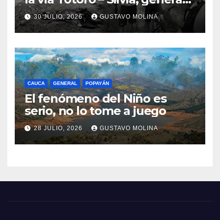
consternación en el Cauca
30 JULIO, 2026
GUSTAVO MOLINA
CAUCA
GENERAL
POPAYÁN
El fenómeno del Niño es
serio, no lo tome a juego
28 JULIO, 2026
GUSTAVO MOLINA