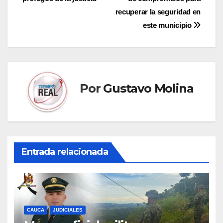
entradas
recuperar la seguridad en
este municipio
Por
Gustavo Molina
Entrada relacionada
CAUCA
JUDICIALES