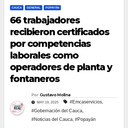
CAUCA
GENERAL
POPAYÁN
66 trabajadores
recibieron certificados
por competencias
laborales como
operadores de planta y
fontaneros
Por
Gustavo Molina
#Emcaservicios
,
MAY 19, 2025
#Gobernación del Cauca
,
#Noticias del Cauca
,
#Popayán