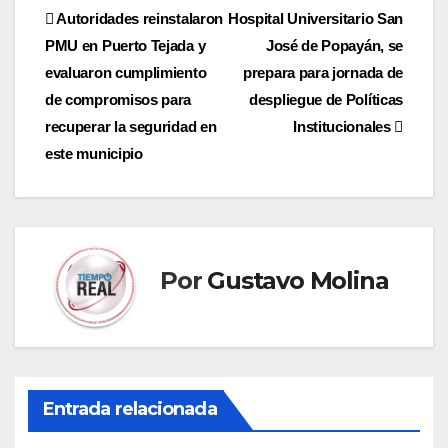
Navegación
Autoridades reinstalaron
Hospital Universitario San
PMU en Puerto Tejada y
José de Popayán, se
de
evaluaron cumplimiento
prepara para jornada de
entradas
de compromisos para
despliegue de Políticas
recuperar la seguridad en
Institucionales
este municipio
Por
Gustavo Molina
Entrada relacionada