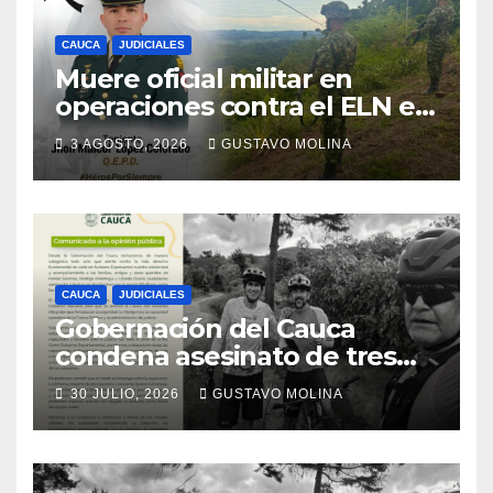
CAUCA
JUDICIALES
Muere oficial militar en
operaciones contra el ELN en
el sur del Cauca
3 AGOSTO, 2026
GUSTAVO MOLINA
CAUCA
JUDICIALES
Gobernación del Cauca
condena asesinato de tres
ciudadanos y exige medidas
30 JULIO, 2026
GUSTAVO MOLINA
urgentes al Gobierno
Nacional