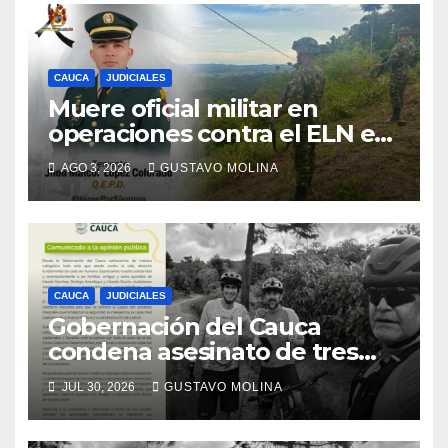
CAUCA
JUDICIALES
Muere oficial militar en
operaciones contra el ELN en
el sur del Cauca
AGO 3, 2026
GUSTAVO MOLINA
CAUCA
JUDICIALES
Gobernación del Cauca
condena asesinato de tres
ciudadanos y exige medidas
JUL 30, 2026
GUSTAVO MOLINA
urgentes al Gobierno
Nacional