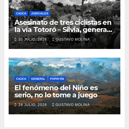
CAUCA
JUDICIALES
Asesinato de tres ciclistas en
la vía Totoró – Silvia, genera
consternación en el Cauca
30 JULIO, 2026
GUSTAVO MOLINA
CAUCA
GENERAL
POPAYÁN
El fenómeno del Niño es
serio, no lo tome a juego
28 JULIO, 2026
GUSTAVO MOLINA