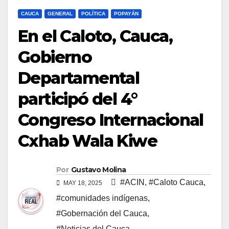
CAUCA
GENERAL
POLÍTICA
POPAYÁN
En el Caloto, Cauca,
Gobierno
Departamental
participó del 4°
Congreso Internacional
Cxhab Wala Kiwe
Por
Gustavo Molina
#ACIN
,
#Caloto Cauca
,
MAY 18, 2025
#comunidades indígenas
,
#Gobernación del Cauca
,
#Noticias del Cauca