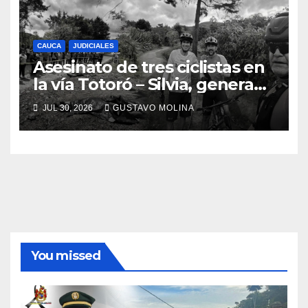
CAUCA
JUDICIALES
Asesinato de tres ciclistas en
la vía Totoró – Silvia, genera
consternación en el Cauca
JUL 30, 2026
GUSTAVO MOLINA
You missed