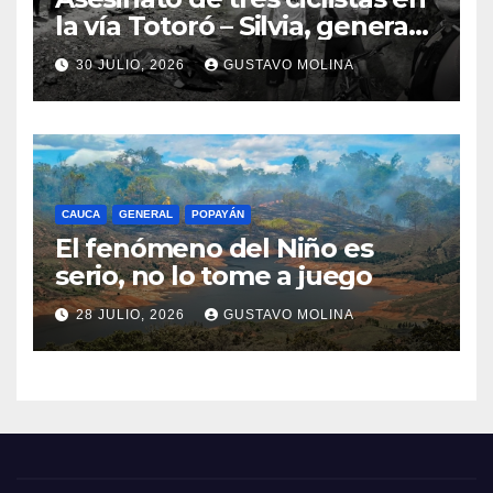
la vía Totoró – Silvia, genera
consternación en el Cauca
30 JULIO, 2026
GUSTAVO MOLINA
CAUCA
GENERAL
POPAYÁN
El fenómeno del Niño es
serio, no lo tome a juego
28 JULIO, 2026
GUSTAVO MOLINA