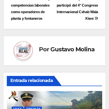
de
competencias laborales
participó del 4° Congreso
entradas
como operadores de
Internacional Cxhab Wala
planta y fontaneros
Kiwe
Por
Gustavo Molina
Entrada relacionada
CAUCA
JUDICIALES