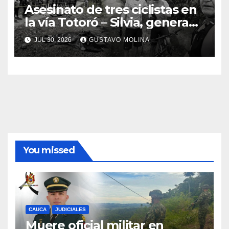
Asesinato de tres ciclistas en
la vía Totoró – Silvia, genera
consternación en el Cauca
JUL 30, 2026
GUSTAVO MOLINA
You missed
CAUCA
JUDICIALES
Muere oficial militar en