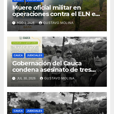
Muere oficial militar en
operaciones contra el ELN en
el sur del Cauca
AGO 3, 2026
GUSTAVO MOLINA
CAUCA
JUDICIALES
Gobernación del Cauca
condena asesinato de tres
ciudadanos y exige medidas
JUL 30, 2026
GUSTAVO MOLINA
urgentes al Gobierno
Nacional
CAUCA
JUDICIALES