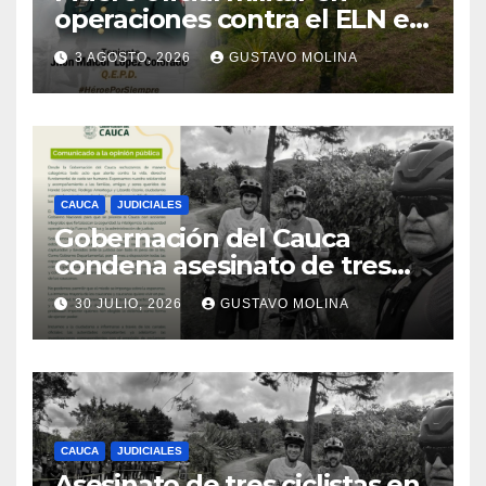
operaciones contra el ELN en
el sur del Cauca
3 AGOSTO, 2026
GUSTAVO MOLINA
CAUCA
JUDICIALES
Gobernación del Cauca
condena asesinato de tres
ciudadanos y exige medidas
30 JULIO, 2026
GUSTAVO MOLINA
urgentes al Gobierno
Nacional
CAUCA
JUDICIALES
Asesinato de tres ciclistas en