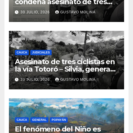
condena asesinato de tres
ciudadanos y exige medidas
30 JULIO, 2026
GUSTAVO MOLINA
urgentes al Gobierno
Nacional
CAUCA
JUDICIALES
Asesinato de tres ciclistas en
la vía Totoró – Silvia, genera
consternación en el Cauca
30 JULIO, 2026
GUSTAVO MOLINA
CAUCA
GENERAL
POPAYÁN
El fenómeno del Niño es