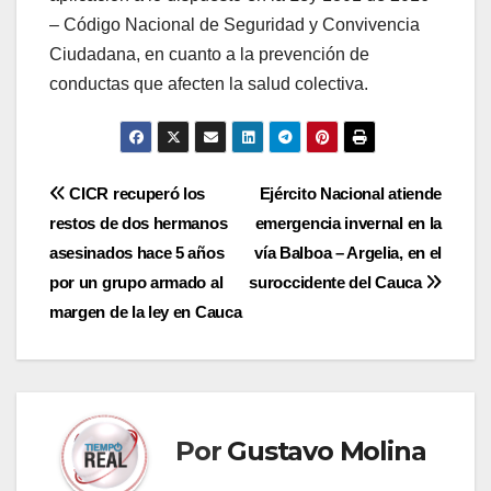
– Código Nacional de Seguridad y Convivencia
Ciudadana, en cuanto a la prevención de
conductas que afecten la salud colectiva.
Navegación
CICR recuperó los
Ejército Nacional atiende
restos de dos hermanos
emergencia invernal en la
de
asesinados hace 5 años
vía Balboa – Argelia, en el
entradas
por un grupo armado al
suroccidente del Cauca
margen de la ley en Cauca
Por
Gustavo Molina