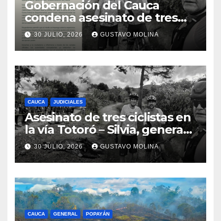
Gobernación del Cauca
condena asesinato de tres
ciudadanos y exige medidas
30 JULIO, 2026
GUSTAVO MOLINA
urgentes al Gobierno
Nacional
CAUCA
JUDICIALES
Asesinato de tres ciclistas en
la vía Totoró – Silvia, genera
consternación en el Cauca
30 JULIO, 2026
GUSTAVO MOLINA
CAUCA
GENERAL
POPAYÁN