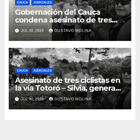
CAUCA
JUDICIALES
Gobernación del Cauca
condena asesinato de tres
ciudadanos y exige medidas
JUL 30, 2026
GUSTAVO MOLINA
urgentes al Gobierno
Nacional
CAUCA
JUDICIALES
Asesinato de tres ciclistas en
la vía Totoró – Silvia, genera
consternación en el Cauca
JUL 30, 2026
GUSTAVO MOLINA