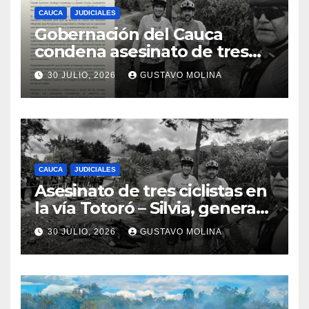
CAUCA
JUDICIALES
Gobernación del Cauca
condena asesinato de tres
ciudadanos y exige medidas
30 JULIO, 2026
GUSTAVO MOLINA
urgentes al Gobierno
Nacional
CAUCA
JUDICIALES
Asesinato de tres ciclistas en
la vía Totoró – Silvia, genera
consternación en el Cauca
30 JULIO, 2026
GUSTAVO MOLINA