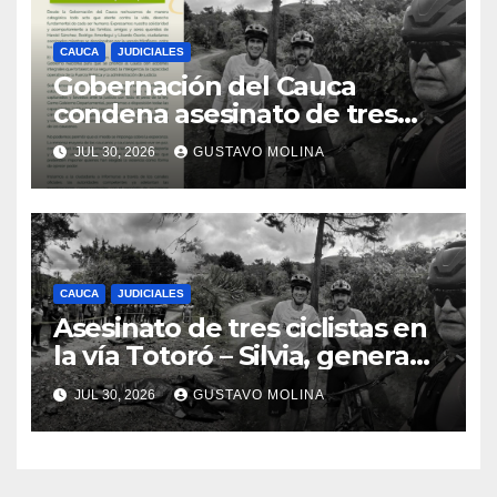
CAUCA
JUDICIALES
Gobernación del Cauca
condena asesinato de tres
ciudadanos y exige medidas
JUL 30, 2026
GUSTAVO MOLINA
urgentes al Gobierno
Nacional
CAUCA
JUDICIALES
Asesinato de tres ciclistas en
la vía Totoró – Silvia, genera
consternación en el Cauca
JUL 30, 2026
GUSTAVO MOLINA